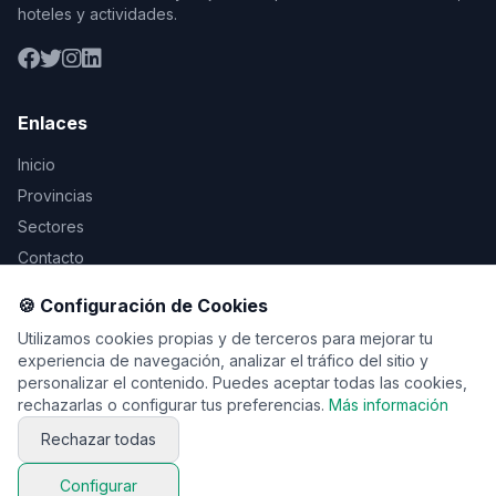
hoteles y actividades.
Enlaces
Inicio
Provincias
Sectores
Contacto
🍪 Configuración de Cookies
Legal
Utilizamos cookies propias y de terceros para mejorar tu
Aviso Legal
experiencia de navegación, analizar el tráfico del sitio y
personalizar el contenido. Puedes aceptar todas las cookies,
Privacidad
rechazarlas o configurar tus preferencias.
Más información
Cookies
Rechazar todas
Configurar