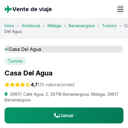
Vente de viaje
Inicio
>
Andalucía
>
Málaga
>
Benamargosa
>
Turismo
>
C
Del Agua
Turismo
Casa Del Agua
4,7
(15 valoraciones)
29817, Calle Agua, 2, 29718 Benamargosa, Malaga, 29817
Benamargosa
Llamar