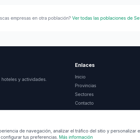
scas empresas en otra población?
Ver todas las poblaciones de Sev
Enlaces
Inicio
 hoteles y actividades.
Provincias
Sectores
Contacto
© 2026 Vente de viaje. Todos los derechos reservados.
riencia de navegación, analizar el tráfico del sitio y personalizar e
configurar tus preferencias.
Más información