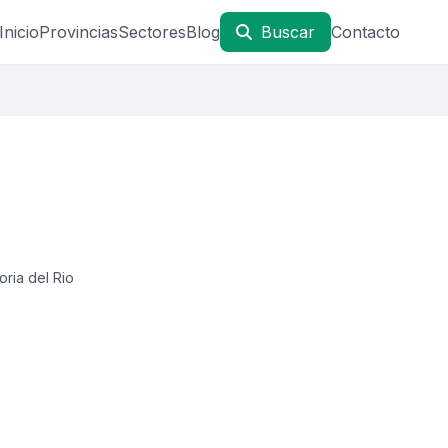
Inicio
Provincias
Sectores
Blog
Buscar
Contacto
oria del Rio