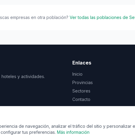
scas empresas en otra población?
Ver todas las poblaciones de Sev
Enlaces
Inicio
 hoteles y actividades.
Provincias
Sectores
Contacto
© 2026 Vente de viaje. Todos los derechos reservados.
riencia de navegación, analizar el tráfico del sitio y personalizar e
configurar tus preferencias.
Más información