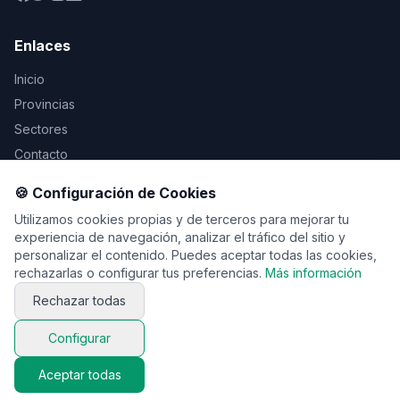
Enlaces
Inicio
Provincias
Sectores
Contacto
🍪 Configuración de Cookies
Legal
Utilizamos cookies propias y de terceros para mejorar tu
Aviso Legal
experiencia de navegación, analizar el tráfico del sitio y
personalizar el contenido. Puedes aceptar todas las cookies,
Privacidad
rechazarlas o configurar tus preferencias.
Más información
Cookies
Rechazar todas
Configurar
© 2026 Vente de viaje. Todos los derechos reservados.
Aceptar todas