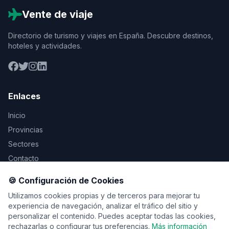
Vente de viaje
Directorio de turismo y viajes en España. Descubre destinos,
hoteles y actividades.
Enlaces
Inicio
Provincias
Sectores
Contacto
🍪 Configuración de Cookies
Legal
Utilizamos cookies propias y de terceros para mejorar tu
Aviso Legal
experiencia de navegación, analizar el tráfico del sitio y
personalizar el contenido. Puedes aceptar todas las cookies,
Privacidad
rechazarlas o configurar tus preferencias.
Más información