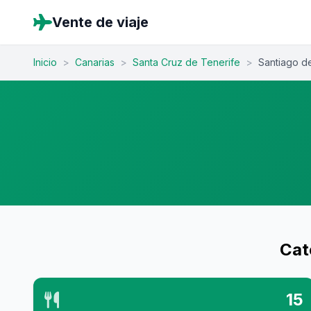
Vente de viaje
Inicio
>
Canarias
>
Santa Cruz de Tenerife
>
Santiago d
Cat
15