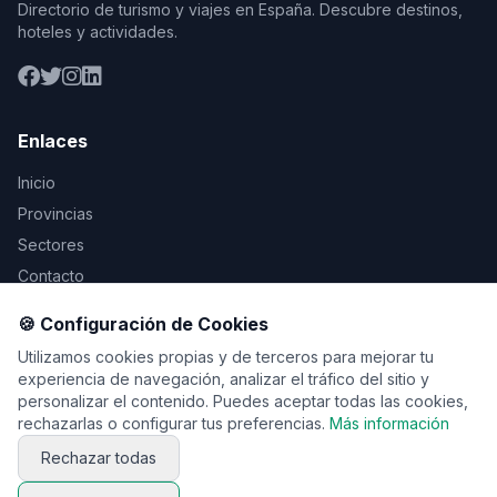
Directorio de turismo y viajes en España. Descubre destinos,
hoteles y actividades.
Enlaces
Inicio
Provincias
Sectores
Contacto
🍪 Configuración de Cookies
Legal
Utilizamos cookies propias y de terceros para mejorar tu
Aviso Legal
experiencia de navegación, analizar el tráfico del sitio y
personalizar el contenido. Puedes aceptar todas las cookies,
Privacidad
rechazarlas o configurar tus preferencias.
Más información
Cookies
Rechazar todas