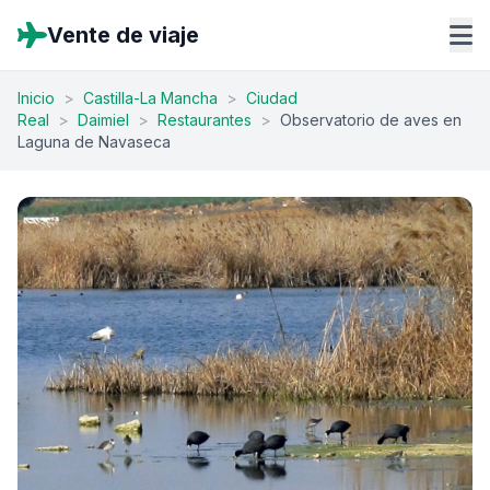
Vente de viaje
Inicio
>
Castilla-La Mancha
>
Ciudad
Real
>
Daimiel
>
Restaurantes
>
Observatorio de aves en
Laguna de Navaseca