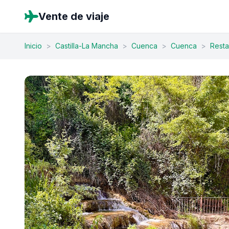
Vente de viaje
Inicio
>
Castilla-La Mancha
>
Cuenca
>
Cuenca
>
Resta