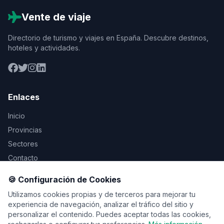
Vente de viaje
Directorio de turismo y viajes en España. Descubre destinos,
hoteles y actividades.
Enlaces
Inicio
Provincias
Sectores
Contacto
🍪 Configuración de Cookies
Legal
Utilizamos cookies propias y de terceros para mejorar tu
Aviso Legal
experiencia de navegación, analizar el tráfico del sitio y
personalizar el contenido. Puedes aceptar todas las cookies,
Privacidad