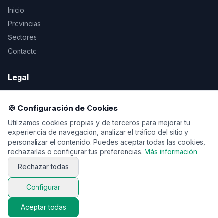
Inicio
Provincias
Sectores
Contacto
Legal
Aviso Legal
🍪 Configuración de Cookies
Privacidad
Utilizamos cookies propias y de terceros para mejorar tu
Cookies
experiencia de navegación, analizar el tráfico del sitio y
personalizar el contenido. Puedes aceptar todas las cookies,
rechazarlas o configurar tus preferencias.
Más información
© 2026 Vente de viaje. Todos los derechos reservados.
Rechazar todas
Configurar
Aceptar todas