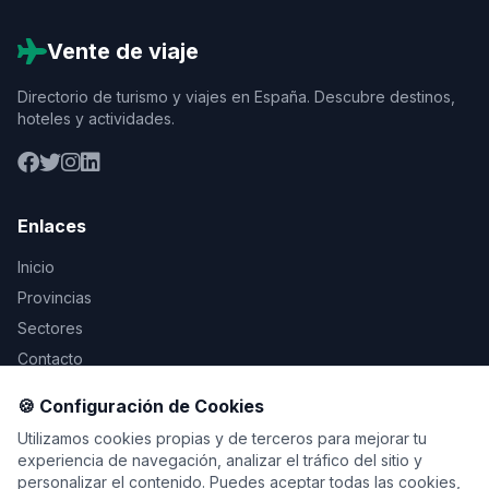
Vente de viaje
Directorio de turismo y viajes en España. Descubre destinos,
hoteles y actividades.
Enlaces
Inicio
Provincias
Sectores
Contacto
🍪 Configuración de Cookies
Legal
Utilizamos cookies propias y de terceros para mejorar tu
Aviso Legal
experiencia de navegación, analizar el tráfico del sitio y
personalizar el contenido. Puedes aceptar todas las cookies,