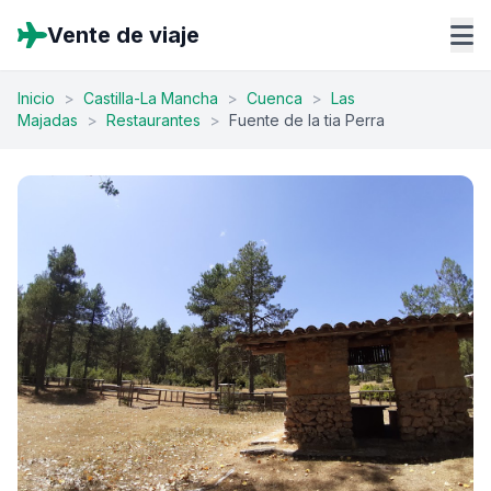
Vente de viaje
Inicio
>
Castilla-La Mancha
>
Cuenca
>
Las
Majadas
>
Restaurantes
>
Fuente de la tia Perra