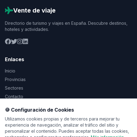
Vente de viaje
Directorio de turismo y viajes en España. Descubre destinos,
hoteles y actividades.
Enlaces
Inicio
Provincias
Sectores
Contacto
🍪 Configuración de Cookies
Legal
Utilizamos cookies propias y de terceros para mejorar tu
Aviso Legal
experiencia de navegación, analizar el tráfico del sitio y
personalizar el contenido. Puedes aceptar todas las cookies,
Privacidad