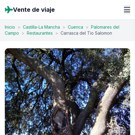
Vente de viaje
Inicio
>
Castilla-La Mancha
>
Cuenca
>
Palomares del
Campo
>
Restaurantes
>
Carrasca del Tio Salomon