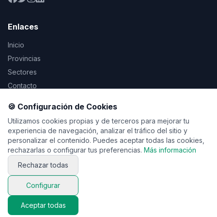
Enlaces
Inicio
Provincias
Sectores
Contacto
🍪 Configuración de Cookies
Legal
Utilizamos cookies propias y de terceros para mejorar tu
Aviso Legal
experiencia de navegación, analizar el tráfico del sitio y
personalizar el contenido. Puedes aceptar todas las cookies,
Privacidad
rechazarlas o configurar tus preferencias.
Más información
Cookies
Rechazar todas
Configurar
© 2026 Vente de viaje. Todos los derechos reservados.
Aceptar todas