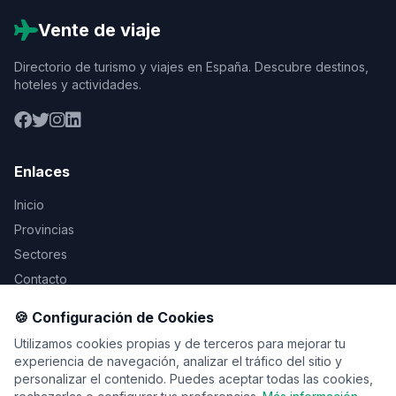
Vente de viaje
Directorio de turismo y viajes en España. Descubre destinos,
hoteles y actividades.
Enlaces
Inicio
Provincias
Sectores
Contacto
🍪 Configuración de Cookies
Legal
Utilizamos cookies propias y de terceros para mejorar tu
Aviso Legal
experiencia de navegación, analizar el tráfico del sitio y
personalizar el contenido. Puedes aceptar todas las cookies,
Privacidad