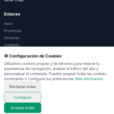
Enlaces
Inicio
Provincias
Sectores
Contacto
🍪 Configuración de Cookies
Legal
Utilizamos cookies propias y de terceros para mejorar tu
Aviso Legal
experiencia de navegación, analizar el tráfico del sitio y
personalizar el contenido. Puedes aceptar todas las cookies,
Privacidad
rechazarlas o configurar tus preferencias.
Más información
Cookies
Rechazar todas
Configurar
© 2026 Vente de viaje. Todos los derechos reservados.
Aceptar todas