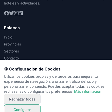
hoteles y actividades.
Enlaces
Inicio
Provincias
Sectores
Contacto
🍪 Configuración de Cookies
Legal
Utilizamos cookies propias y de terceros para mejorar tu
Aviso Legal
experiencia de navegación, analizar el tráfico del sitio y
personalizar el contenido. Puedes aceptar todas las cookies,
Privacidad
rechazarlas o configurar tus preferencias.
Más información
Cookies
Rechazar todas
Configurar