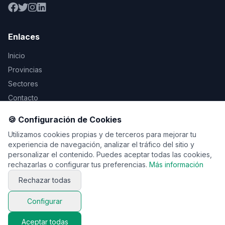
Enlaces
Inicio
Provincias
Sectores
Contacto
🍪 Configuración de Cookies
Legal
Utilizamos cookies propias y de terceros para mejorar tu
Aviso Legal
experiencia de navegación, analizar el tráfico del sitio y
personalizar el contenido. Puedes aceptar todas las cookies,
Privacidad
rechazarlas o configurar tus preferencias.
Más información
Cookies
Rechazar todas
Configurar
© 2026 Vente de viaje. Todos los derechos reservados.
Aceptar todas