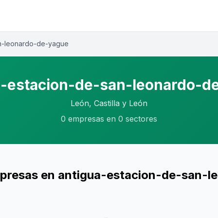
an-leonardo-de-yague
a-estacion-de-san-leonardo-d
León, Castilla y León
0 empresas en 0 sectores
presas en antigua-estacion-de-san-