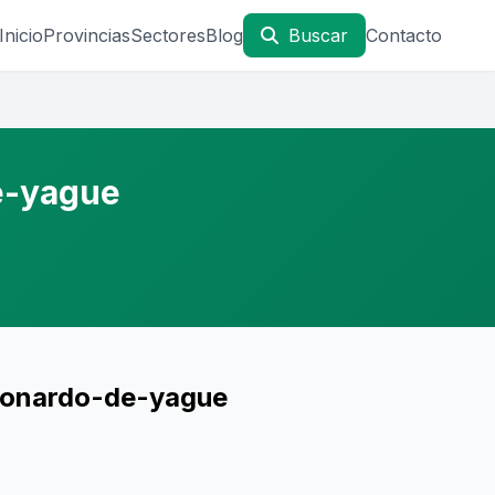
Inicio
Provincias
Sectores
Blog
Buscar
Contacto
e-yague
leonardo-de-yague