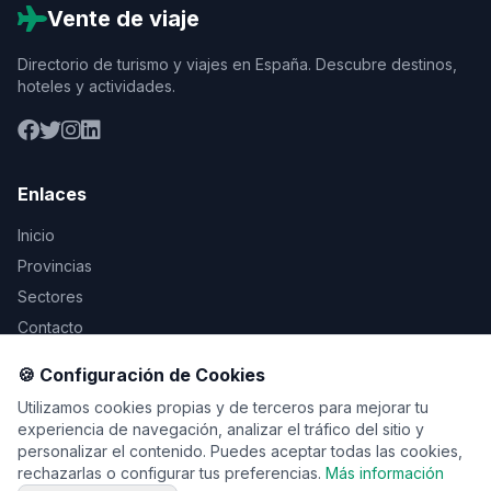
Vente de viaje
Directorio de turismo y viajes en España. Descubre destinos,
hoteles y actividades.
Enlaces
Inicio
Provincias
Sectores
Contacto
🍪 Configuración de Cookies
Legal
Utilizamos cookies propias y de terceros para mejorar tu
Aviso Legal
experiencia de navegación, analizar el tráfico del sitio y
personalizar el contenido. Puedes aceptar todas las cookies,
Privacidad
rechazarlas o configurar tus preferencias.
Más información
Cookies