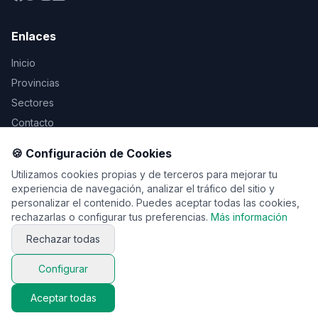
Enlaces
Inicio
Provincias
Sectores
Contacto
🍪 Configuración de Cookies
Legal
Utilizamos cookies propias y de terceros para mejorar tu
Aviso Legal
experiencia de navegación, analizar el tráfico del sitio y
personalizar el contenido. Puedes aceptar todas las cookies,
Privacidad
rechazarlas o configurar tus preferencias.
Más información
Cookies
Rechazar todas
Configurar
© 2026 Vente de viaje. Todos los derechos reservados.
Aceptar todas