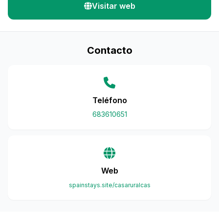
Visitar web
Contacto
Teléfono
683610651
Web
spainstays.site/casaruralcas