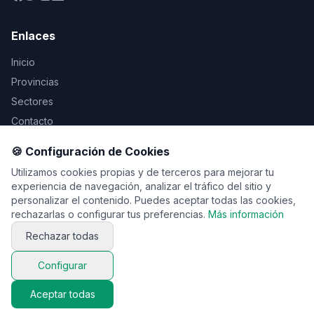
Enlaces
Inicio
Provincias
Sectores
Contacto
🍪 Configuración de Cookies
Legal
Utilizamos cookies propias y de terceros para mejorar tu
Aviso Legal
experiencia de navegación, analizar el tráfico del sitio y
personalizar el contenido. Puedes aceptar todas las cookies,
Privacidad
rechazarlas o configurar tus preferencias.
Más información
Cookies
Rechazar todas
Configurar
© 2026 Vente de viaje. Todos los derechos reservados.
Aceptar todas