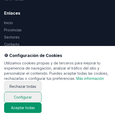
Enlaces
Inicio
Provincias
Sectores
Contacto
🍪 Configuración de Cookies
Legal
Utilizamos cookies propias y de terceros para mejorar tu
Aviso Legal
experiencia de navegación, analizar el tráfico del sitio y
personalizar el contenido. Puedes aceptar todas las cookies,
Privacidad
rechazarlas o configurar tus preferencias.
Más información
Cookies
Rechazar todas
Configurar
© 2026 Vente de viaje. Todos los derechos reservados.
Aceptar todas