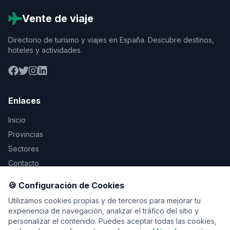
Vente de viaje
Directorio de turismo y viajes en España. Descubre destinos,
hoteles y actividades.
Enlaces
Inicio
Provincias
Sectores
Contacto
🍪 Configuración de Cookies
Legal
Utilizamos cookies propias y de terceros para mejorar tu
Aviso Legal
experiencia de navegación, analizar el tráfico del sitio y
personalizar el contenido. Puedes aceptar todas las cookies,
Privacidad