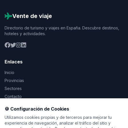
Vente de viaje
Directorio de turismo y viajes en España. Descubre destinos,
hoteles y actividades.
Enlaces
Inicio
Provincias
Sectores
Contacto
🍪 Configuración de Cookies
Legal
Utilizamos cookies propias y de terceros para mejorar tu
Aviso Legal
experiencia de navegación, analizar el tráfico del sitio y