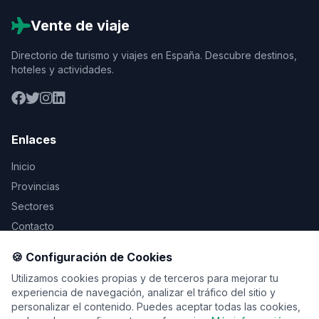
Vente de viaje
Directorio de turismo y viajes en España. Descubre destinos,
hoteles y actividades.
Enlaces
Inicio
Provincias
Sectores
Contacto
🍪 Configuración de Cookies
Legal
Utilizamos cookies propias y de terceros para mejorar tu
Aviso Legal
experiencia de navegación, analizar el tráfico del sitio y
personalizar el contenido. Puedes aceptar todas las cookies,
Privacidad