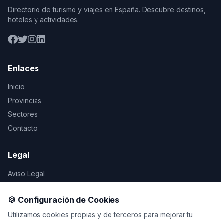
Directorio de turismo y viajes en España. Descubre destinos,
hoteles y actividades.
Enlaces
Inicio
Provincias
Sectores
Contacto
Legal
Aviso Legal
Privacidad
🍪 Configuración de Cookies
Cookies
Utilizamos cookies propias y de terceros para mejorar tu