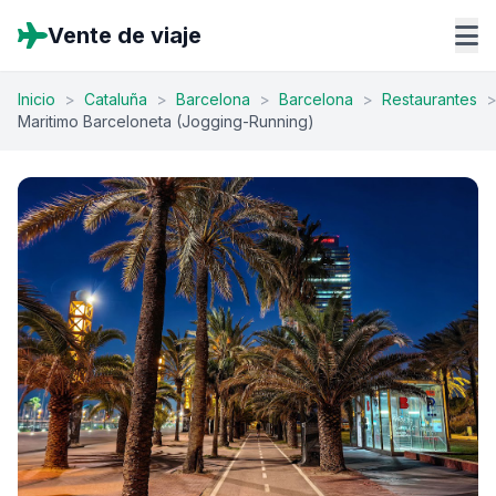
Vente de viaje
Inicio
>
Cataluña
>
Barcelona
>
Barcelona
>
Restaurantes
Maritimo Barceloneta (Jogging-Running)