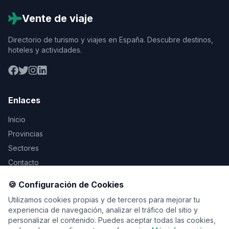
Vente de viaje
Directorio de turismo y viajes en España. Descubre destinos,
hoteles y actividades.
Enlaces
Inicio
Provincias
Sectores
Contacto
🍪 Configuración de Cookies
Legal
Utilizamos cookies propias y de terceros para mejorar tu
Aviso Legal
experiencia de navegación, analizar el tráfico del sitio y
personalizar el contenido. Puedes aceptar todas las cookies,
Privacidad