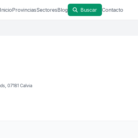
Inicio
Provincias
Sectores
Blog
Buscar
Contacto
nds, 07181 Calvia