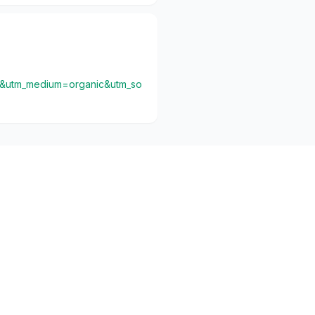
30&utm_medium=organic&utm_so