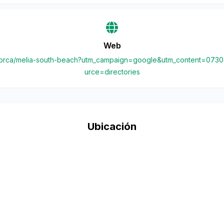
Web
ajorca/melia-south-beach?utm_campaign=google&utm_content=07
urce=directories
Ubicación