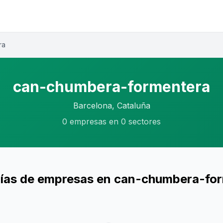
ra
can-chumbera-formentera
Barcelona, Cataluña
0 empresas en 0 sectores
ías de empresas en can-chumbera-fo