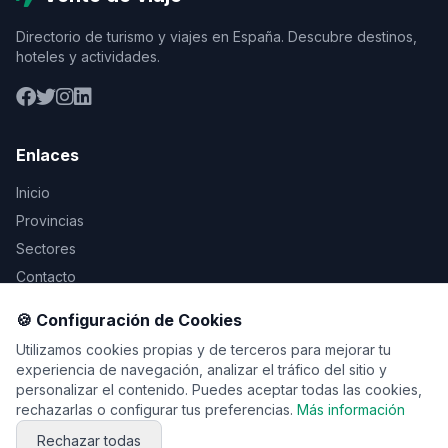
Directorio de turismo y viajes en España. Descubre destinos,
hoteles y actividades.
Enlaces
Inicio
Provincias
Sectores
Contacto
🍪 Configuración de Cookies
Legal
Utilizamos cookies propias y de terceros para mejorar tu
Aviso Legal
experiencia de navegación, analizar el tráfico del sitio y
personalizar el contenido. Puedes aceptar todas las cookies,
Privacidad
rechazarlas o configurar tus preferencias.
Más información
Cookies
Rechazar todas