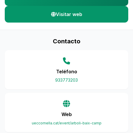
Visitar web
Contacto
Teléfono
933773203
Web
ueccornella.cat/event/arboli-baix-camp