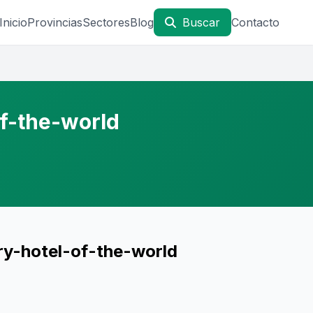
Inicio
Provincias
Sectores
Blog
Buscar
Contacto
f-the-world
ry-hotel-of-the-world