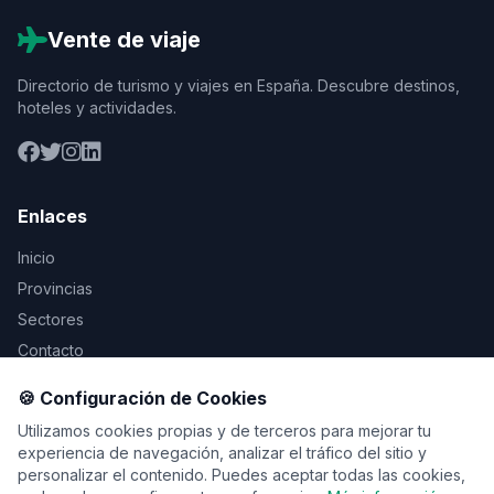
Vente de viaje
Directorio de turismo y viajes en España. Descubre destinos,
hoteles y actividades.
Enlaces
Inicio
Provincias
Sectores
Contacto
🍪 Configuración de Cookies
Legal
Utilizamos cookies propias y de terceros para mejorar tu
Aviso Legal
experiencia de navegación, analizar el tráfico del sitio y
personalizar el contenido. Puedes aceptar todas las cookies,
Privacidad