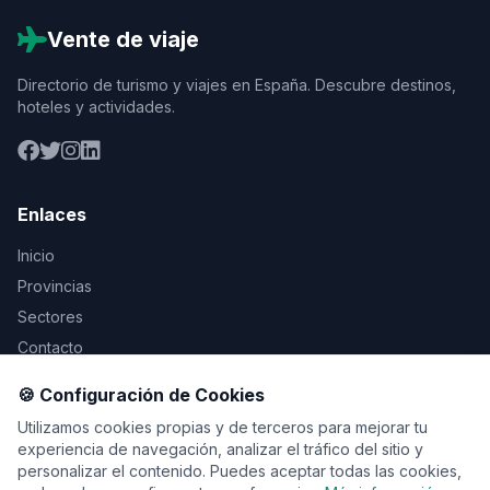
Vente de viaje
Directorio de turismo y viajes en España. Descubre destinos,
hoteles y actividades.
Enlaces
Inicio
Provincias
Sectores
Contacto
🍪 Configuración de Cookies
Legal
Utilizamos cookies propias y de terceros para mejorar tu
Aviso Legal
experiencia de navegación, analizar el tráfico del sitio y
personalizar el contenido. Puedes aceptar todas las cookies,
Privacidad