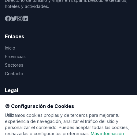
Directorio de turismo y viajes en España. Descubre destinos,
hoteles y actividades.
Enlaces
Inicio
Provincias
Sectores
Contacto
Legal
Aviso Legal
🍪 Configuración de Cookies
Privacidad
Utilizamos cookies propias y de terceros para mejorar tu
Cookies
experiencia de navegación, analizar el tráfico del sitio y
personalizar el contenido. Puedes aceptar todas las cookies,
rechazarlas o configurar tus preferencias.
Más información