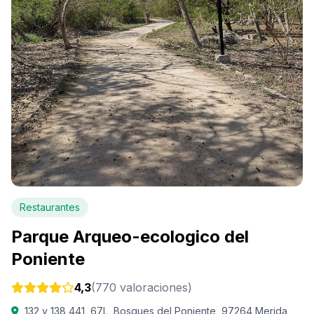
Restaurantes
Parque Arqueo-ecologico del
Poniente
4,3
(770 valoraciones)
132 y 138 441, 67L, Bosques del Poniente, 97264 Merida,