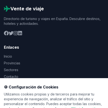
Vente de viaje
Directorio de turismo y viajes en España. Descubre destinos,
hoteles y actividades.
Enlaces
Inicio
Provincias
Sectores
Contacto
🍪 Configuración de Cookies
Legal
Utilizamos cookies propias y de terceros para mejorar tu
Aviso Legal
experiencia de navegación, analizar el tráfico del sitio y
personalizar el contenido. Puedes aceptar todas las cookies,
Privacidad