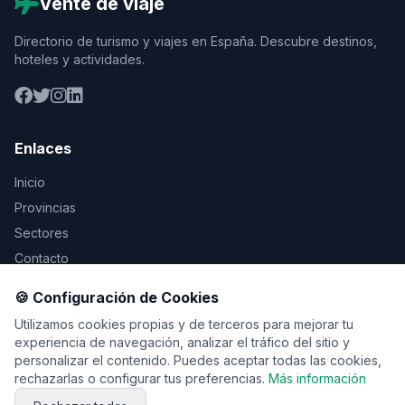
Vente de viaje
Directorio de turismo y viajes en España. Descubre destinos,
hoteles y actividades.
Enlaces
Inicio
Provincias
Sectores
Contacto
🍪 Configuración de Cookies
Legal
Utilizamos cookies propias y de terceros para mejorar tu
Aviso Legal
experiencia de navegación, analizar el tráfico del sitio y
personalizar el contenido. Puedes aceptar todas las cookies,
Privacidad
rechazarlas o configurar tus preferencias.
Más información
Cookies