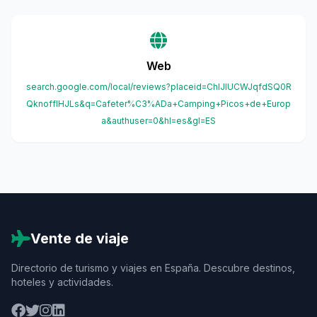
Web
search.google.com/local/reviews?placeid=ChIJlUCWJqfdSQ0R
QknoffIHJLs&q=Cafeter%C3%ADa+Camping+Picos+de+Europ
a&authuser=0&hl=es&gl=ES
Vente de viaje
Directorio de turismo y viajes en España. Descubre destinos,
hoteles y actividades.