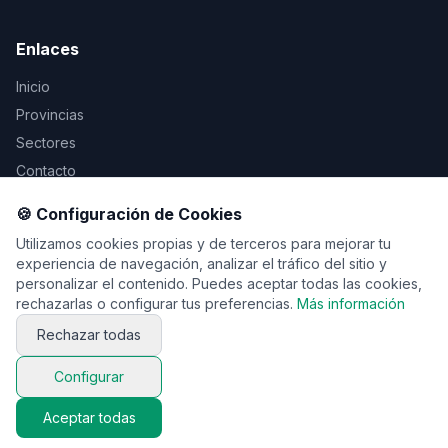
Enlaces
Inicio
Provincias
Sectores
Contacto
🍪 Configuración de Cookies
Legal
Utilizamos cookies propias y de terceros para mejorar tu
Aviso Legal
experiencia de navegación, analizar el tráfico del sitio y
personalizar el contenido. Puedes aceptar todas las cookies,
Privacidad
rechazarlas o configurar tus preferencias.
Más información
Cookies
Rechazar todas
Configurar
© 2026 Vente de viaje. Todos los derechos reservados.
Aceptar todas