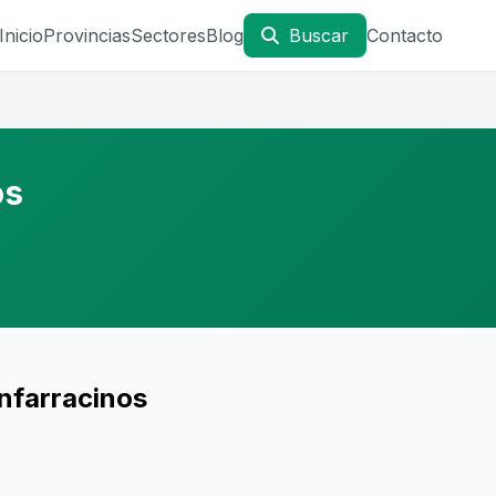
Inicio
Provincias
Sectores
Blog
Buscar
Contacto
os
nfarracinos