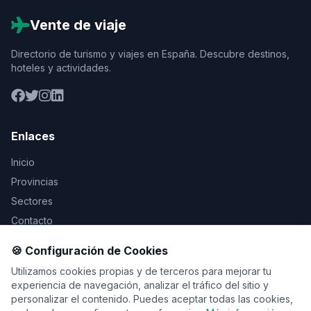
Vente de viaje
Directorio de turismo y viajes en España. Descubre destinos,
hoteles y actividades.
Enlaces
Inicio
Provincias
Sectores
Contacto
🍪 Configuración de Cookies
Legal
Utilizamos cookies propias y de terceros para mejorar tu
Aviso Legal
experiencia de navegación, analizar el tráfico del sitio y
personalizar el contenido. Puedes aceptar todas las cookies,
Privacidad