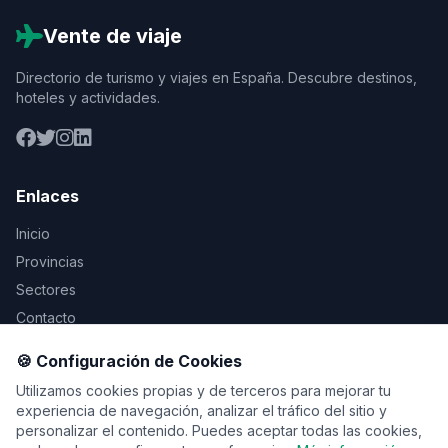
Vente de viaje
Directorio de turismo y viajes en España. Descubre destinos,
hoteles y actividades.
Enlaces
Inicio
Provincias
Sectores
Contacto
🍪 Configuración de Cookies
Legal
Utilizamos cookies propias y de terceros para mejorar tu
Aviso Legal
experiencia de navegación, analizar el tráfico del sitio y
personalizar el contenido. Puedes aceptar todas las cookies,
Privacidad