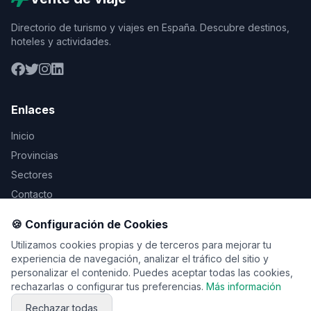
Directorio de turismo y viajes en España. Descubre destinos,
hoteles y actividades.
Enlaces
Inicio
Provincias
Sectores
Contacto
🍪 Configuración de Cookies
Legal
Utilizamos cookies propias y de terceros para mejorar tu
Aviso Legal
experiencia de navegación, analizar el tráfico del sitio y
personalizar el contenido. Puedes aceptar todas las cookies,
Privacidad
rechazarlas o configurar tus preferencias.
Más información
Cookies
Rechazar todas