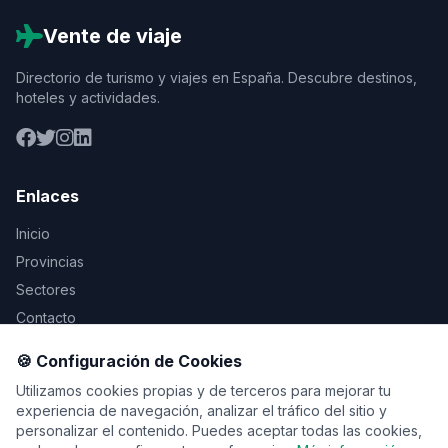
Vente de viaje
Directorio de turismo y viajes en España. Descubre destinos,
hoteles y actividades.
Enlaces
Inicio
Provincias
Sectores
Contacto
🍪 Configuración de Cookies
Legal
Utilizamos cookies propias y de terceros para mejorar tu
Aviso Legal
experiencia de navegación, analizar el tráfico del sitio y
personalizar el contenido. Puedes aceptar todas las cookies,
Privacidad