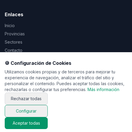
Enlaces
Inicio
Provincias
Sectores
Contacto
🍪 Configuración de Cookies
Legal
Utilizamos cookies propias y de terceros para mejorar tu
Aviso Legal
experiencia de navegación, analizar el tráfico del sitio y
personalizar el contenido. Puedes aceptar todas las cookies,
Privacidad
rechazarlas o configurar tus preferencias.
Más información
Cookies
Rechazar todas
Configurar
© 2026 Vente de viaje. Todos los derechos reservados.
Aceptar todas