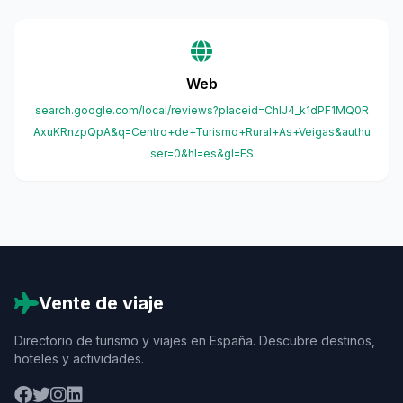
Web
search.google.com/local/reviews?placeid=ChIJ4_k1dPF1MQ0R
AxuKRnzpQpA&q=Centro+de+Turismo+Rural+As+Veigas&authu
ser=0&hl=es&gl=ES
Vente de viaje
Directorio de turismo y viajes en España. Descubre destinos,
hoteles y actividades.