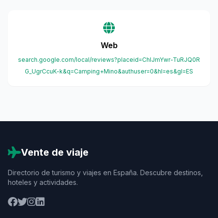
Web
search.google.com/local/reviews?placeid=ChIJmYwr-TuRJQ0R
G_UgrCcuK-k&q=Camping+Mino&authuser=0&hl=es&gl=ES
Vente de viaje
Directorio de turismo y viajes en España. Descubre destinos,
hoteles y actividades.